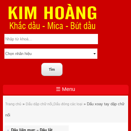
☰ Menu
Dấu xoay tay dập chữ nổi
»
,
» Dấu xoay tay dập chữ
Trang chủ
Dấu dập chữ nổi
Dấu đóng các loại
nổi
Dấu liền mực – Dấu lật