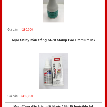
Giá bán:
₫
280,000
Mực Shiny màu trắng SI-70 Stamp Pad Premium Ink
Giá bán:
₫
380,000
Mực đóng dấu bảo mật Noris 199 UV Invisible Ink