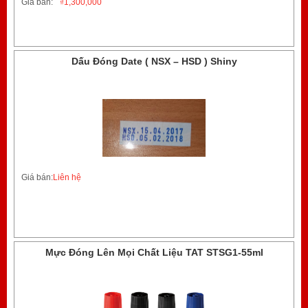
Giá bán:
₫
1,300,000
Dấu Đóng Date ( NSX – HSD ) Shiny
Giá bán:
Liên hệ
Mực Đóng Lên Mọi Chất Liệu TAT STSG1-55ml