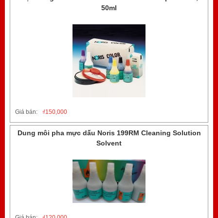
50ml
Giá bán:
₫
150,000
Dung môi pha mực dấu Noris 199RM Cleaning Solution
Solvent
Giá bán:
₫
120,000