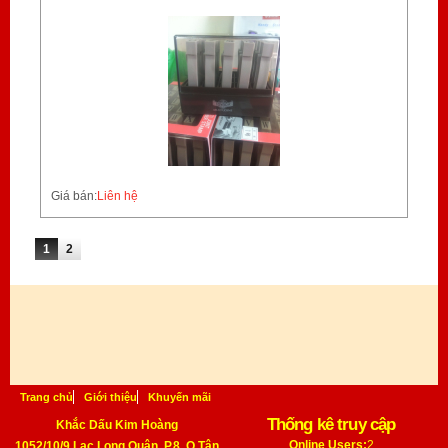
Giá bán:
Liên hệ
Trang
1
2
Trang chủ
Giới thiệu
Khuyến mãi
Thống kê truy cập
Khắc Dấu Kim Hoàng
Online Users:
2
1052/10/9 Lạc Long Quân, P.8, Q.Tân