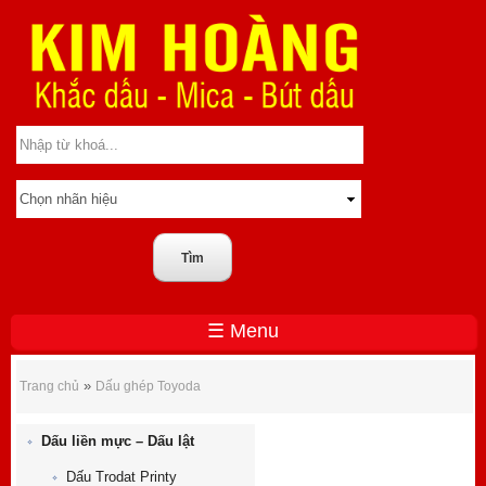
☰ Menu
Dấu ghép Toyoda
»
Trang chủ
Dấu ghép Toyoda
Dấu liền mực – Dấu lật
Dấu Trodat Printy