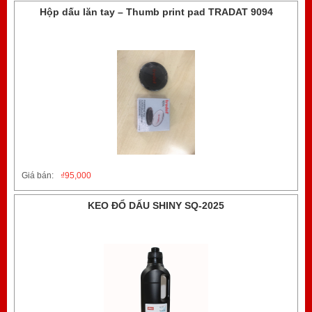
Hộp dấu lăn tay – Thumb print pad TRADAT 9094
Giá bán:
₫
95,000
KEO ĐỔ DẤU SHINY SQ-2025