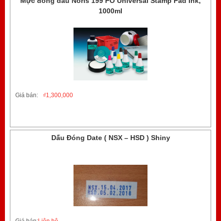
Mực đóng dấu Noris 199 PO Universal Stamp Pad Ink,
1000ml
Giá bán:
₫
1,300,000
Dấu Đóng Date ( NSX – HSD ) Shiny