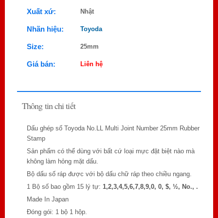
Xuất xứ:
Nhật
Nhãn hiệu:
Toyoda
Size:
25mm
Giá bán:
Liên hệ
Thông tin chi tiết
Dấu ghép số Toyoda No.LL Multi Joint Number 25mm Rubber
Stamp
Sản phẩm có thể dùng với bất cứ loại mực đặt biệt nào mà
không làm hỏng mặt dấu.
Bộ dấu số ráp được với bộ dấu chữ ráp theo chiều ngang.
1 Bộ số bao gồm 15 lý tự:
1,2,3,4,5,6,7,8,9,0, 0, $, ½, No., .
Made In Japan
Đóng gói: 1 bộ 1 hộp.