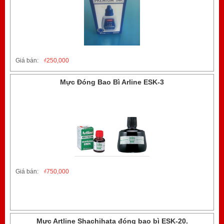
Giá bán:
₫
250,000
Mực Đóng Bao Bì Arline ESK-3
Giá bán:
₫
750,000
Mực Artline Shachihata đóng bao bì ESK-20.