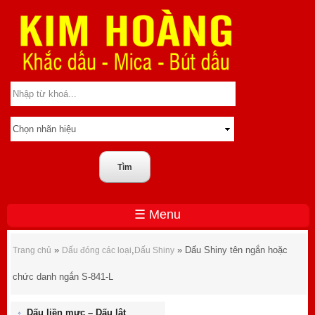
☰ Menu
Dấu Shiny tên ngắn hoặc chức danh ngắn S-841-
»
,
» Dấu Shiny tên ngắn hoặc
Trang chủ
Dấu đóng các loại
Dấu Shiny
L
chức danh ngắn S-841-L
Dấu liền mực – Dấu lật