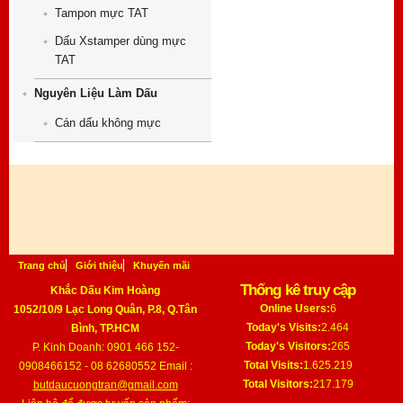
Tampon mực TAT
Dấu Xstamper dùng mực
TAT
Nguyên Liệu Làm Dấu
Cán dấu không mực
Trang chủ
Giới thiệu
Khuyến mãi
Thống kê truy cập
Khắc Dấu Kim Hoàng
Online Users:
6
1052/10/9 Lạc Long Quân, P.8, Q.Tân
Today's Visits:
2.464
Bình, TP.HCM
Today's Visitors:
265
P. Kinh Doanh: 0901 466 152-
Total Visits:
1.625.219
0908466152 - 08 62680552 Email :
Total Visitors:
217.179
butdaucuongtran@gmail.com