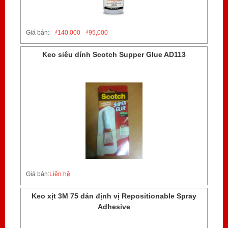
Giá bán:
₫
140,000
₫
95,000
Keo siêu dính Scotch Supper Glue AD113
Giá bán:
Liên hệ
Keo xịt 3M 75 dán định vị Repositionable Spray
Adhesive