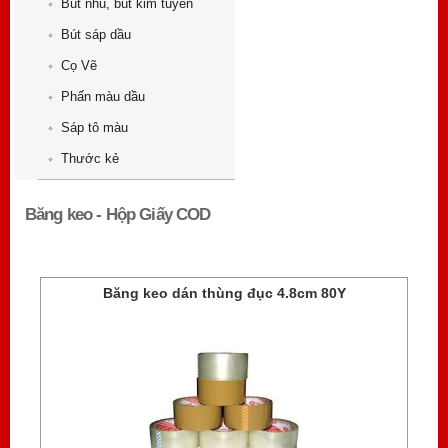
Bút nhũ, bút kim tuyến
Bút sáp dầu
Cọ Vẽ
Phấn màu dầu
Sáp tô màu
Thước kẻ
Băng keo - Hộp Giấy COD
Băng keo dán thùng đục 4.8cm 80Y