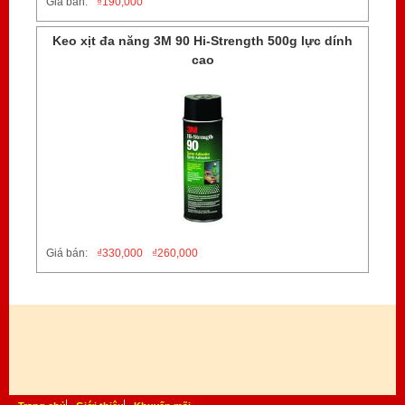
Giá bán:
₫
190,000
Keo xịt đa năng 3M 90 Hi-Strength 500g lực dính
cao
Giá bán:
₫
330,000
₫
260,000
Trang