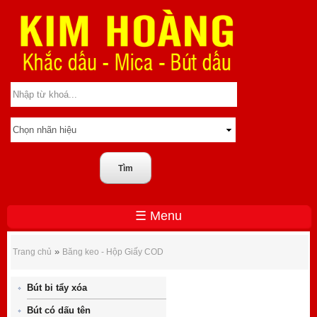
☰ Menu
Băng keo - Hộp Giấy COD
»
Trang chủ
Băng keo - Hộp Giấy COD
Bút bi tẩy xóa
Bút có dấu tên