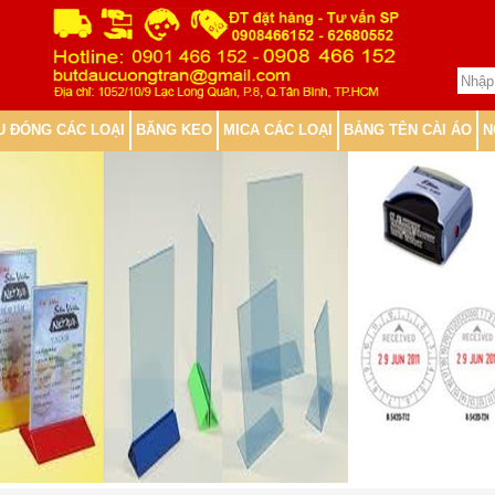
U ĐÓNG CÁC LOẠI
BĂNG KEO
MICA CÁC LOẠI
BẢNG TÊN CÀI ÁO
N