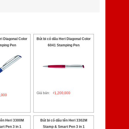
ri Diagonal Color
Bút bi có dấu Heri Diagonal Color
mping Pen
6041 Stamping Pen
Giá bán:
₫
1,200,000
,000
 tên Heri 3300M
Bút bi có dấu tên Heri 3302M
rt Pen 3 in 1
Stamp & Smart Pen 3 in 1