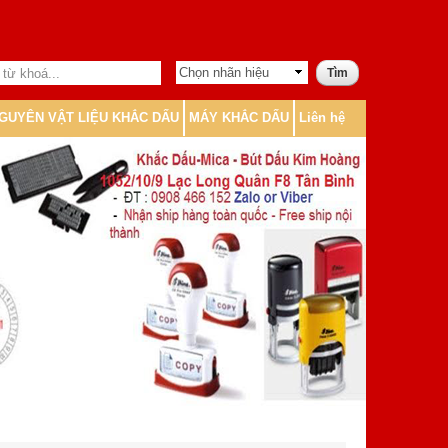
GUYÊN VẬT LIỆU KHẮC DẤU
MÁY KHẮC DẤU
Liên hệ