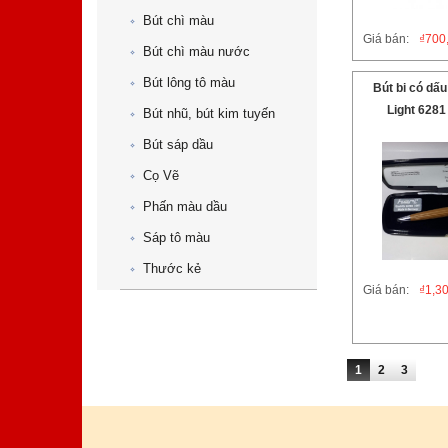
Bút chì màu
Giá bán:
₫
700
Bút chì màu nước
Bút lông tô màu
Bút bi có dấu
Light 6281
Bút nhũ, bút kim tuyến
Bút sáp dầu
Cọ Vẽ
Phấn màu dầu
Sáp tô màu
Thước kẻ
Giá bán:
₫
1,3
1
2
3