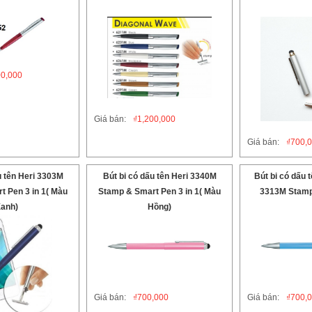
00,000
Giá bán:
₫
1,200,000
Giá bán:
₫
700,
u tên Heri 3303M
Bút bi có dấu tên Heri 3340M
Bút bi có dấu 
 Pen 3 in 1( Màu
Stamp & Smart Pen 3 in 1( Màu
3313M Stamp
anh)
Hồng)
Giá bán:
₫
700,000
Giá bán:
₫
700,