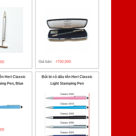
Giá bán:
₫
700,000
000
tên Heri Classic
Bút bi có dấu tên Heri Classic
ing Pen, Blue
Light Stamping Pen
000