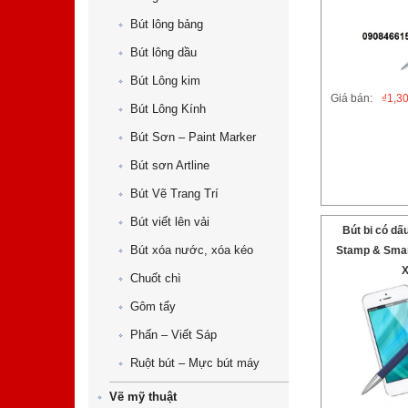
Bút lông bảng
Bút lông dầu
Bút Lông kim
Giá bán:
₫
1,3
Bút Lông Kính
Bút Sơn – Paint Marker
Bút sơn Artline
Bút Vẽ Trang Trí
Bút viết lên vải
Bút bi có dấ
Bút xóa nước, xóa kéo
Stamp & Smart
X
Chuốt chì
Gôm tẩy
Phấn – Viết Sáp
Ruột bút – Mực bút máy
Vẽ mỹ thuật