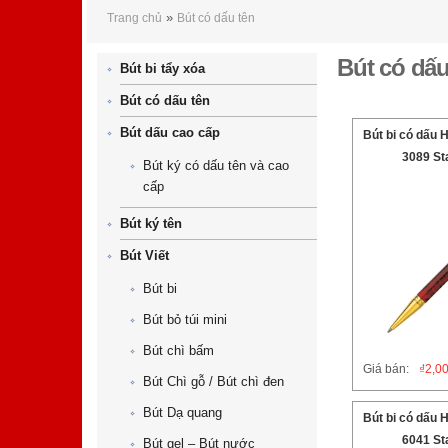
Bút có dấu tên
»
Trang chủ
Bút có dấu tên
Bút có dấu
Bút bi tẩy xóa
Bút có dấu tên
Trang
Bút dấu cao cấp
Bút bi có dấu 
3089 St
Bút ký có dấu tên và cao
cấp
Bút ký tên
Bút Viết
Bút bi
Bút bỏ túi mini
Bút chì bấm
Giá bán:
₫
2,0
Bút Chì gỗ / Bút chì đen
Bút Dạ quang
Bút bi có dấu 
6041 St
Bút gel – Bút nước