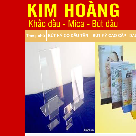
Trang chủ
BÚT KÝ CÓ DẤU TÊN – BÚT KÝ CAO CẤP
DẤ