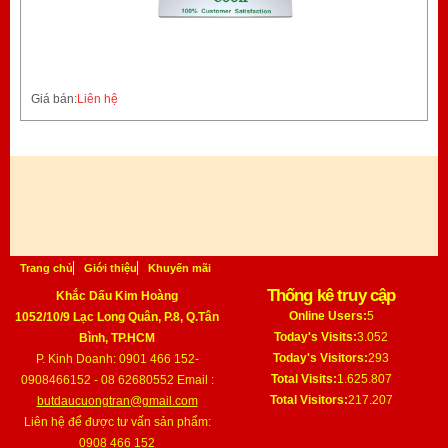
Giá bán:
Liên hệ
Trang chủ
Giới thiệu
Khuyến mãi
Thống kê truy cập
Khắc Dấu Kim Hoàng
Online Users:
5
1052/10/9 Lạc Long Quân, P.8, Q.Tân
Today's Visits:
3.052
Bình, TP.HCM
Today's Visitors:
293
P. Kinh Doanh: 0901 466 152-
Total Visits:
1.625.807
0908466152 - 08 62680552 Email :
Total Visitors:
217.207
butdaucuongtran@gmail.com
Liên hệ để được tư vấn sản phẩm:
0908 466 152