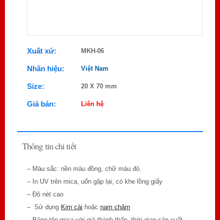
Xuất xứ:
MKH-06
Nhãn hiệu:
Việt Nam
Size:
20 X 70 mm
Giá bán:
Liên hệ
Thông tin chi tiết
– Màu sắc: nền màu đồng, chữ màu đỏ.
– In UV trên mica, uốn gập lại, có khe lồng giấy
– Độ nét cao
– Sử dụng
Kim cài
hoặc
nam châm
– Bảng tên mica với giá thành thấp, thời gian sản xuất